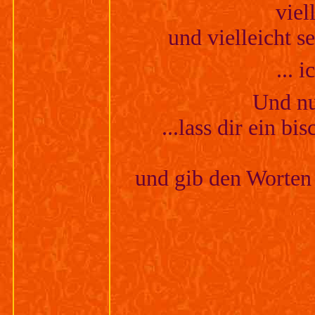
v
iel
und vielleicht s
... 
U
nd nu
...lass dir ein b
und gib den Worten