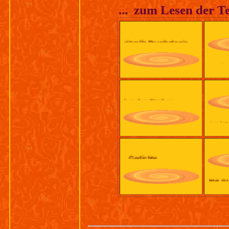
... zum Lesen der Tex
Spirituelle Psychologie...
Sich selbst bemuttern
Über das Sterben...
Leiden ist (un) verme
Gedichte
Ohne zu wählen....