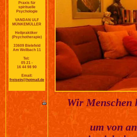
Praxis für
spirituelle
Psychologie
VANDAN ULF
MÜNKEMÜLLER
Heilpraktiker
(Psychotherapie)
33609 Bielefeld
Am Wellbach 11
Tel:
05 21 -
16 44 98 90
Email:
freisein@hotmail.de
Wir Menschen h
um von an